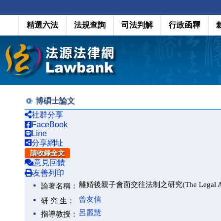
精選六法
法規查詢
司法判解
行政函釋
博碩士論文
社群分享
FaceBook
Line
分享網址
請收錄全文
意見回饋
友善列印
離婚後親子會面交往法制之研究(The Legal Approach to
論著名稱：
曾友信
研 究 生：
呂麗慧
指導教授：