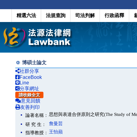
精選六法
法規查詢
司法判解
行政函釋
博碩士論文
社群分享
FaceBook
Line
分享網址
請收錄全文
意見回饋
友善列印
思想與表達合併原則之研究(The Study of Merger
論著名稱：
詹曼芸
研 究 生：
王怡蘋
指導教授：