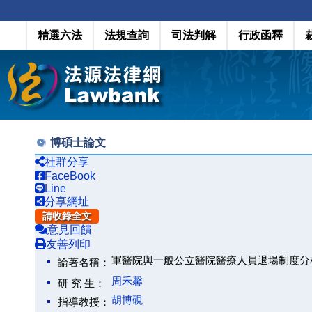
精選六法
法規查詢
司法判解
行政函釋
博碩士論文
社群分享
FaceBook
Line
分享網址
請收錄全文
意見回饋
友善列印
軍醫院與一般公立醫院醫療人員退場制度分
論著名稱：
周禾馨
研 究 生：
胡博硯
指導教授：