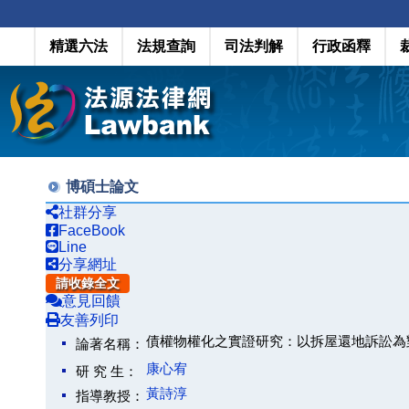
精選六法
法規查詢
司法判解
行政函釋
博碩士論文
社群分享
FaceBook
Line
分享網址
請收錄全文
意見回饋
友善列印
債權物權化之實證研究：以拆屋還地訴訟為
論著名稱：
康心宥
研 究 生：
黃詩淳
指導教授：