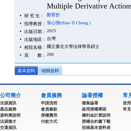
Multiple Derivative Action
鄭育忻
研 究 生：
張心悌(Hsin-Ti Chang )
指導教授：
2025
出版日期：
台灣
出版地區：
國立臺北大學法律學系碩士
校院名稱：
200
頁 數：
基本資料
相關資料
公司簡介
會員服務
論著授權
常
法源資訊
申請流程
徵集論著
使用
產品服務
會員條款
啟用授權專區
常見
資料庫說明
授權費用
權利金計算說明
法源徵才
付款方式
授權合約書下載
交通資訊
投稿基本資料表