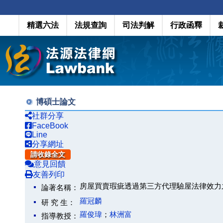
精選六法
法規查詢
司法判解
行政函釋
博碩士論文
社群分享
FaceBook
Line
分享網址
請收錄全文
意見回饋
友善列印
房屋買賣瑕疵透過第三方代理驗屋法律效力
論著名稱：
羅冠麟
研 究 生：
羅俊瑋
；
林洲富
指導教授：