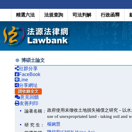
精選六法
法規查詢
司法判解
行政函釋
博碩士論文
社群分享
FaceBook
Line
分享網址
請收錄全文
意見回饋
友善列印
政府使用未徵收土地損失補償之研究－以水土保持設施為例(A s
論著名稱：
use of unexpropriated land - taking soil and w
楊婉慧
研 究 生：