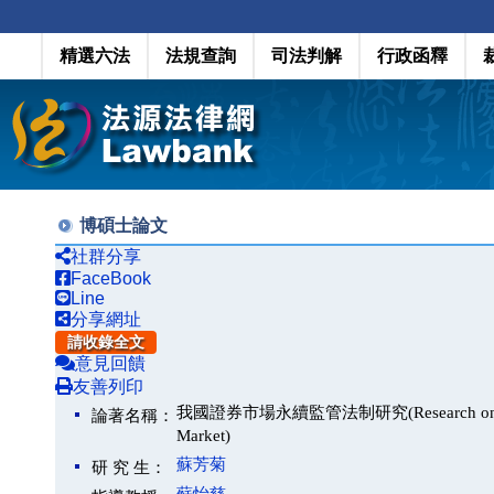
精選六法
法規查詢
司法判解
行政函釋
博碩士論文
社群分享
FaceBook
Line
分享網址
請收錄全文
意見回饋
友善列印
我國證券市場永續監管法制研究(Research on the Susta
論著名稱：
Market)
蘇芳菊
研 究 生：