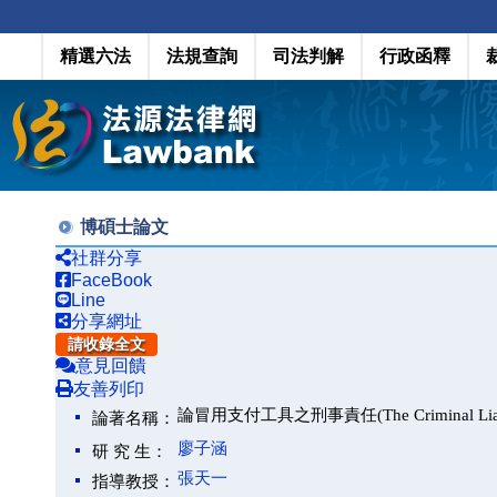
精選六法
法規查詢
司法判解
行政函釋
博碩士論文
社群分享
FaceBook
Line
分享網址
請收錄全文
意見回饋
友善列印
論冒用支付工具之刑事責任(The Criminal Liability f
論著名稱：
廖子涵
研 究 生：
張天一
指導教授：