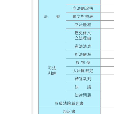
立法總說明
法 規
條文對照表
立法歷程
歷史條文
立法理由
憲法法庭
司法解釋
原 判 例
司法
大法庭裁定
判解
精選裁判
決 議
法律問題
各級法院裁判書
起訴書