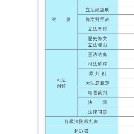
立法總說明
法 規
條文對照表
立法歷程
歷史條文
立法理由
憲法法庭
司法解釋
原 判 例
司法
大法庭裁定
判解
精選裁判
決 議
法律問題
各級法院裁判書
起訴書