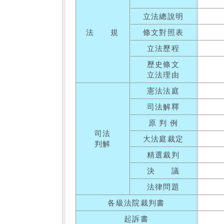
立法總說明
法 規
條文對照表
立法歷程
歷史條文
立法理由
憲法法庭
司法解釋
原 判 例
司法
大法庭裁定
判解
精選裁判
決 議
法律問題
各級法院裁判書
起訴書