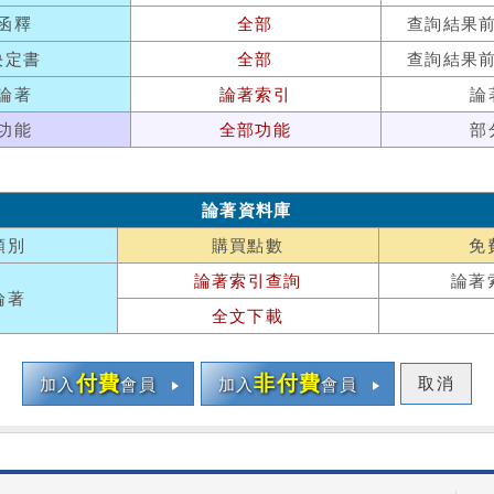
函釋
全部
查詢結果
決定書
全部
查詢結果
論著
論著索引
論
功能
全部功能
部
論著資料庫
類別
購買點數
免
論著索引查詢
論著
論著
全文下載
付費
非付費
取消
加入
會員
加入
會員