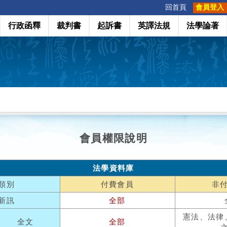
:::
回首頁
會員登入
行政函釋
裁判書
起訴書
英譯法規
法學論著
會員權限說明
法學資料庫
類別
付費會員
非
新訊
全部
憲法、法律
全文
全部