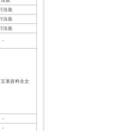
之法規
行法規
行法規
行法規
-
前五筆資料全文
-
-