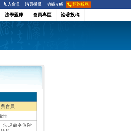
加入會員
購買授權
功能介紹
預約服務
法學題庫
會員專區
論著投稿
付費會員
全部
、法規命令位階