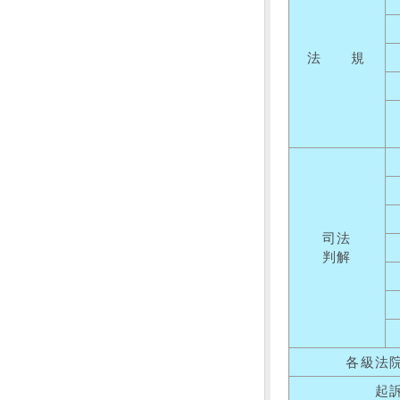
法 規
司法
判解
各級法
起