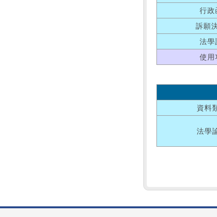
行政
訴願
法學
使用
資料
法學