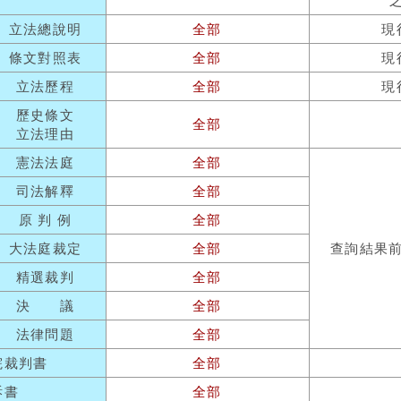
立法總說明
全部
現
條文對照表
全部
現
立法歷程
全部
現
歷史條文
全部
立法理由
憲法法庭
全部
司法解釋
全部
原 判 例
全部
大法庭裁定
全部
查詢結果
精選裁判
全部
決 議
全部
法律問題
全部
院裁判書
全部
訴書
全部