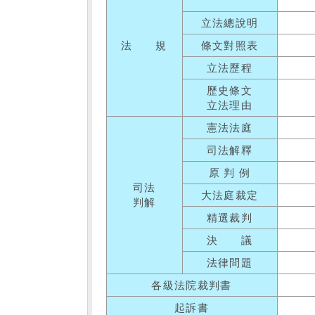
立法總說明
法 規
條文對照表
立法歷程
歷史條文
立法理由
憲法法庭
司法解釋
原 判 例
司法
大法庭裁定
判解
精選裁判
決 議
法律問題
各級法院裁判書
起訴書