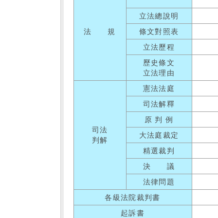
立法總說明
法 規
條文對照表
立法歷程
歷史條文
立法理由
憲法法庭
司法解釋
原 判 例
司法
大法庭裁定
判解
精選裁判
決 議
法律問題
各級法院裁判書
起訴書