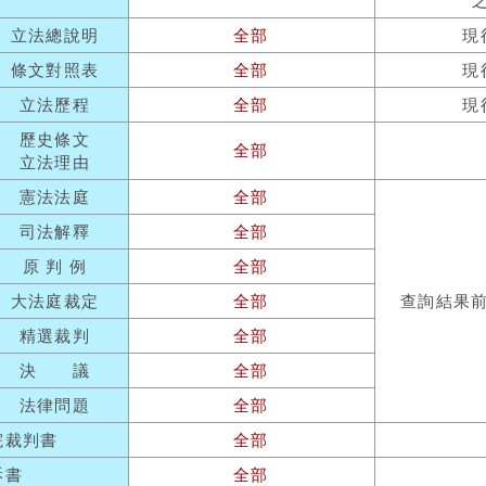
立法總說明
全部
現
條文對照表
全部
現
立法歷程
全部
現
歷史條文
全部
立法理由
憲法法庭
全部
司法解釋
全部
原 判 例
全部
大法庭裁定
全部
查詢結果
精選裁判
全部
決 議
全部
法律問題
全部
院裁判書
全部
訴書
全部