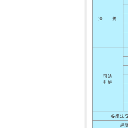
法 規
司法
判解
各級法
起