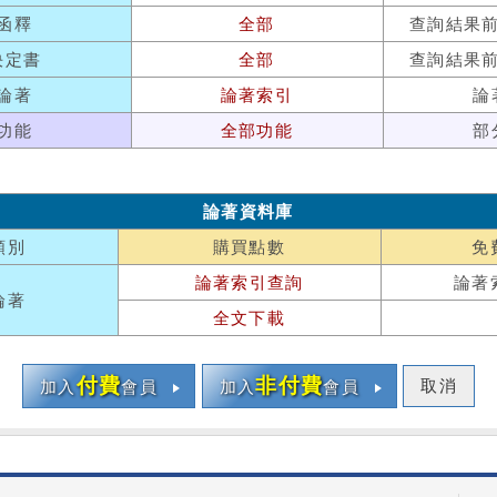
函釋
全部
查詢結果
決定書
全部
查詢結果
論著
論著索引
論
功能
全部功能
部
論著資料庫
類別
購買點數
免
論著索引查詢
論著
論著
全文下載
付費
非付費
取消
加入
會員
加入
會員