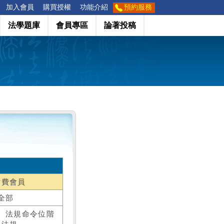
加入會員
購買授權
功能介紹
預約服務
法學題庫
會員專區
論著投稿
付費會員
全部
、法規命令位階