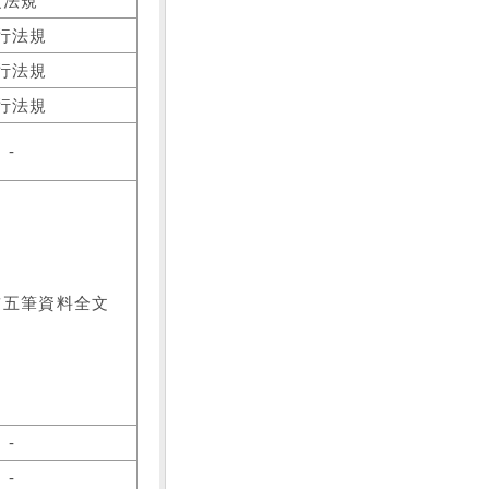
之法規
行法規
行法規
行法規
-
前五筆資料全文
-
-