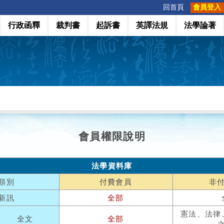
:::
回首頁
會員登入
行政函釋
裁判書
起訴書
英譯法規
法學論著
會員權限說明
法學資料庫
類別
付費會員
非
新訊
全部
憲法、法律
全文
全部