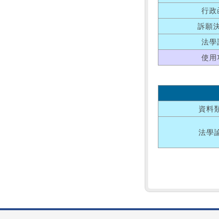
行政
訴願
法學
使用
資料
法學