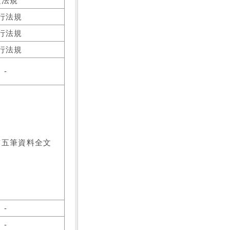
之法規
行法規
行法規
行法規
-
前五筆資料全文
-
-