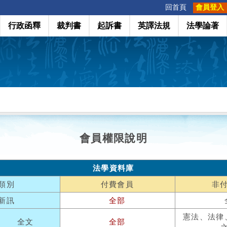
:::
回首頁
會員登入
行政函釋
裁判書
起訴書
英譯法規
法學論著
會員權限說明
法學資料庫
類別
付費會員
非
新訊
全部
憲法、法律
全文
全部