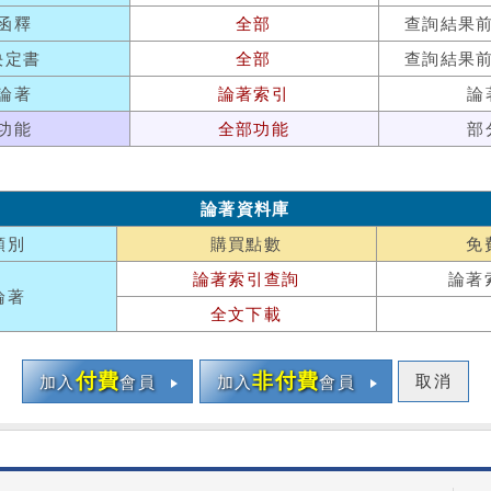
函釋
全部
查詢結果
決定書
全部
查詢結果
論著
論著索引
論
功能
全部功能
部
論著資料庫
類別
購買點數
免
論著索引查詢
論著
論著
全文下載
付費
非付費
取消
加入
會員
加入
會員