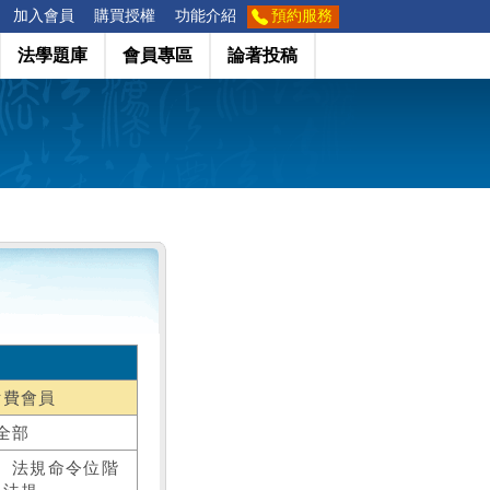
加入會員
購買授權
功能介紹
預約服務
法學題庫
會員專區
論著投稿
付費會員
全部
、法規命令位階