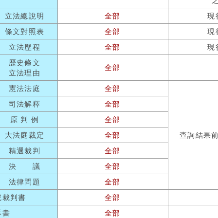
立法總說明
全部
現
條文對照表
全部
現
立法歷程
全部
現
歷史條文
全部
立法理由
憲法法庭
全部
司法解釋
全部
原 判 例
全部
大法庭裁定
全部
查詢結果
精選裁判
全部
決 議
全部
法律問題
全部
院裁判書
全部
訴書
全部