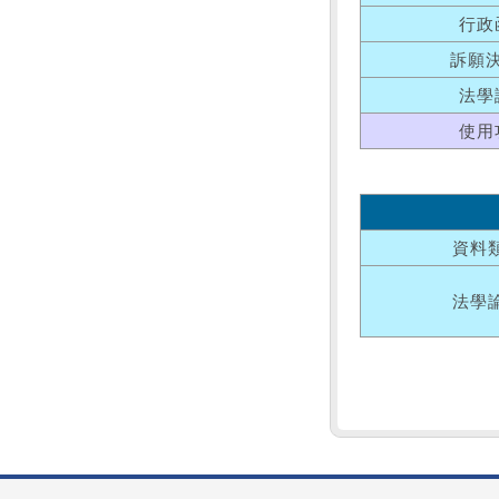
行政
訴願
法學
使用
資料
法學