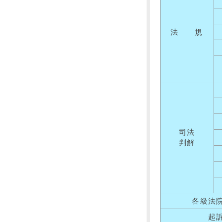
法 規
司法
判解
各級法
起