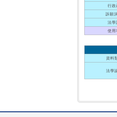
行政
訴願
法學
使用
資料
法學