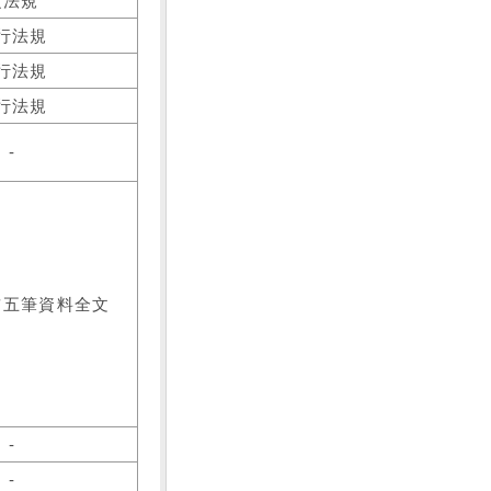
之法規
行法規
行法規
行法規
-
前五筆資料全文
-
-