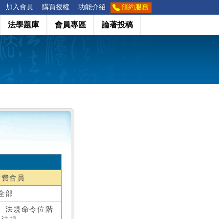
加入會員
購買授權
功能介紹
預約服務
法學題庫
會員專區
論著投稿
付費會員
全部
、法規命令位階