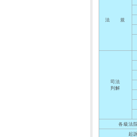
法 規
司法
判解
各級法
起