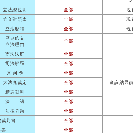
立法總說明
全部
現
條文對照表
全部
現
立法歷程
全部
現
歷史條文
全部
立法理由
憲法法庭
全部
司法解釋
全部
原 判 例
全部
大法庭裁定
全部
查詢結果
精選裁判
全部
決 議
全部
法律問題
全部
院裁判書
全部
訴書
全部