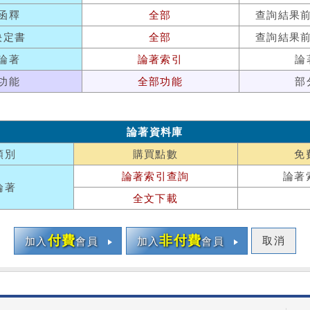
函釋
全部
查詢結果
決定書
全部
查詢結果
論著
論著索引
論
功能
全部功能
部
論著資料庫
類別
購買點數
免
論著索引查詢
論著
論著
全文下載
付費
非付費
取消
加入
會員
加入
會員