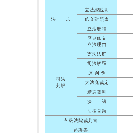
立法總說明
法 規
條文對照表
立法歷程
歷史條文
立法理由
憲法法庭
司法解釋
原 判 例
司法
大法庭裁定
判解
精選裁判
決 議
法律問題
各級法院裁判書
起訴書