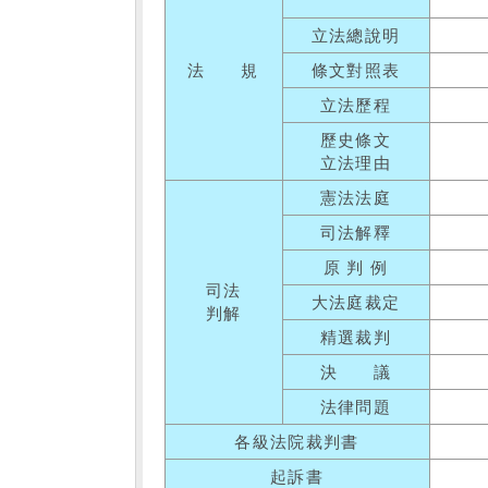
立法總說明
法 規
條文對照表
立法歷程
歷史條文
立法理由
憲法法庭
司法解釋
原 判 例
司法
大法庭裁定
判解
精選裁判
決 議
法律問題
各級法院裁判書
起訴書