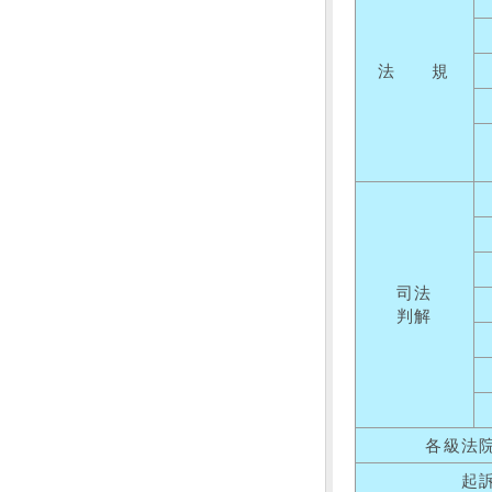
法 規
司法
判解
各級法
起