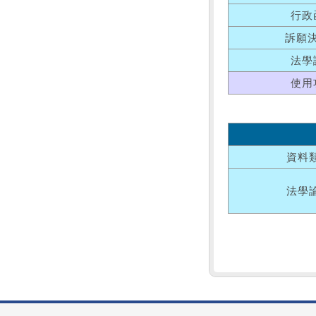
行政
訴願
法學
使用
資料
法學