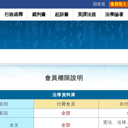
:::
回首頁
會員登入
行政函釋
裁判書
起訴書
英譯法規
法學論著
會員權限說明
法學資料庫
類別
付費會員
非
新訊
全部
憲法、法律
全文
全部