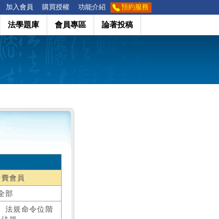
加入會員
購買授權
功能介紹
預約服務
法學題庫
會員專區
論著投稿
付費會員
全部
、法規命令位階