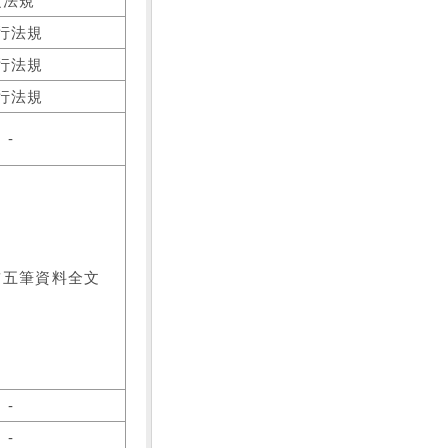
之法規
行法規
行法規
行法規
-
前五筆資料全文
-
-