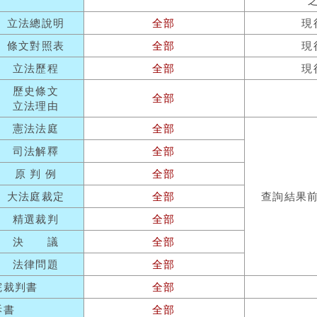
立法總說明
全部
現
條文對照表
全部
現
立法歷程
全部
現
歷史條文
全部
立法理由
憲法法庭
全部
司法解釋
全部
原 判 例
全部
大法庭裁定
全部
查詢結果
精選裁判
全部
決 議
全部
法律問題
全部
院裁判書
全部
訴書
全部