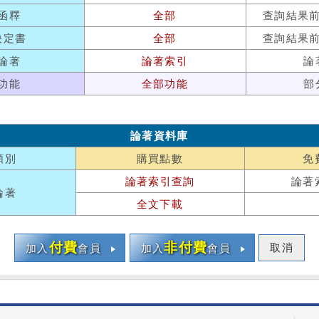
函釋
全部
查詢結果
決定書
全部
查詢結果
論著
論著索引
論
功能
全部功能
部
論著資料庫
類別
購買點數
免
論著索引查詢
論著
論著
全文下載
付費
非付費
取消
加入
會員
加入
會員