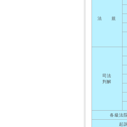
法 規
司法
判解
各級法
起