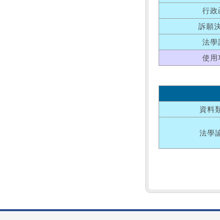
行政
訴願
法學
使用
資料
法學