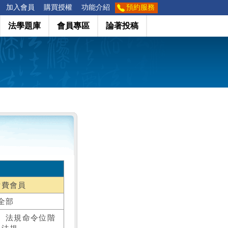
加入會員
購買授權
功能介紹
預約服務
法學題庫
會員專區
論著投稿
付費會員
全部
、法規命令位階