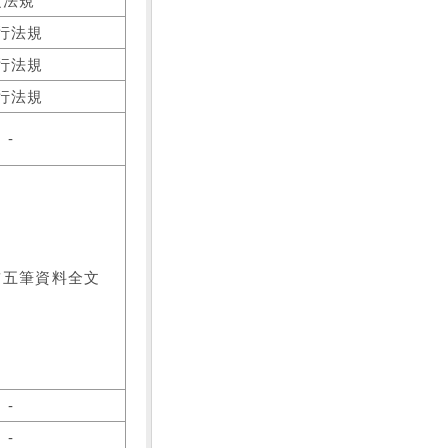
之法規
行法規
行法規
行法規
-
前五筆資料全文
-
-