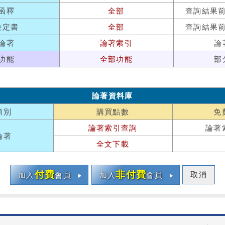
函釋
全部
查詢結果
決定書
全部
查詢結果
論著
論著索引
論
功能
全部功能
部
論著資料庫
類別
購買點數
免
論著索引查詢
論著
論著
全文下載
付費
非付費
取消
加入
會員
加入
會員