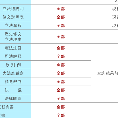
立法總說明
全部
現
條文對照表
全部
現
立法歷程
全部
現
歷史條文
全部
立法理由
憲法法庭
全部
司法解釋
全部
原 判 例
全部
大法庭裁定
全部
查詢結果
精選裁判
全部
決 議
全部
法律問題
全部
院裁判書
全部
訴書
全部