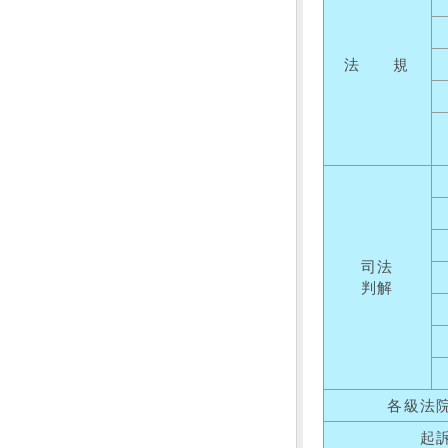
法 規
司法
判解
各級法
起