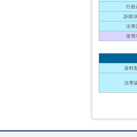
行政
訴願
法學
使用
資料
法學