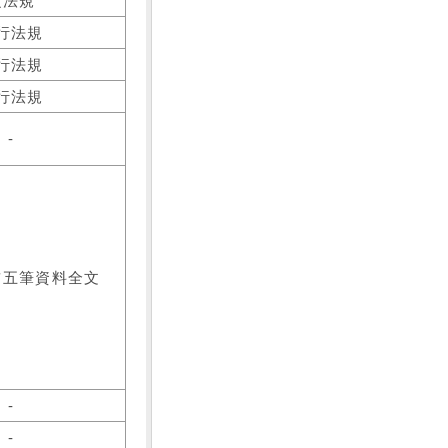
之法規
行法規
行法規
行法規
-
前五筆資料全文
-
-