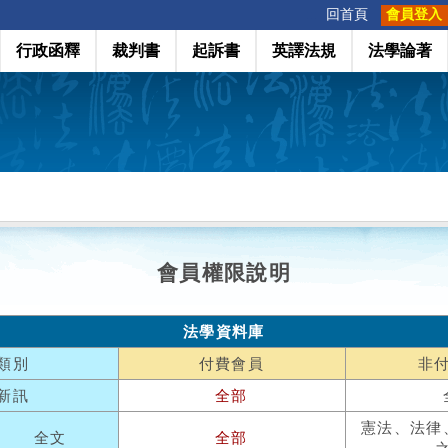
:::
回首頁
會員登入
行政函釋
裁判書
起訴書
英譯法規
法學論著
會員權限說明
法學資料庫
類別
付費會員
非
新訊
全部
憲法、法律
全文
全部