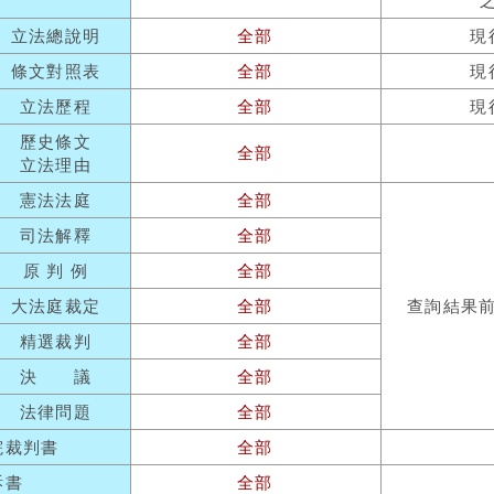
立法總說明
全部
現
條文對照表
全部
現
立法歷程
全部
現
歷史條文
全部
立法理由
憲法法庭
全部
司法解釋
全部
原 判 例
全部
大法庭裁定
全部
查詢結果
精選裁判
全部
決 議
全部
法律問題
全部
院裁判書
全部
訴書
全部