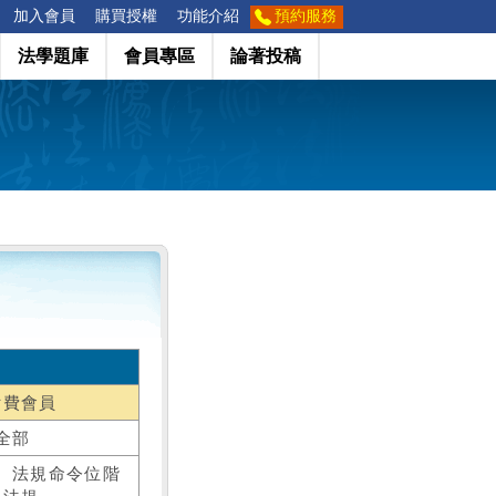
加入會員
購買授權
功能介紹
預約服務
法學題庫
會員專區
論著投稿
付費會員
全部
、法規命令位階