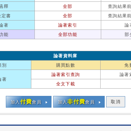
函釋
全部
查詢結果
決定書
全部
查詢結果
論著
論著索引
論
功能
全部功能
部
論著資料庫
類別
購買點數
免
論著索引查詢
論著
論著
全文下載
付費
非付費
取消
加入
會員
加入
會員