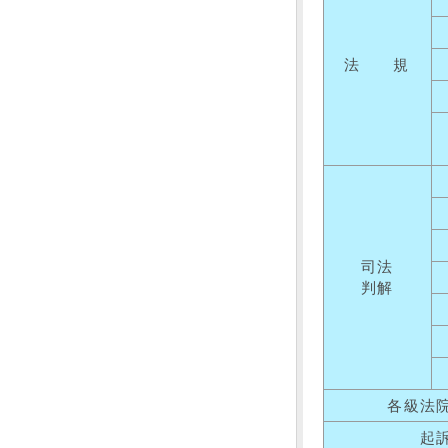
法 規
司法
判解
各級法
起