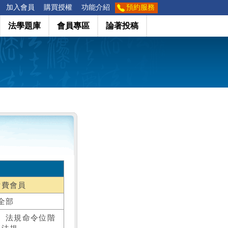
加入會員
購買授權
功能介紹
預約服務
法學題庫
會員專區
論著投稿
付費會員
全部
、法規命令位階