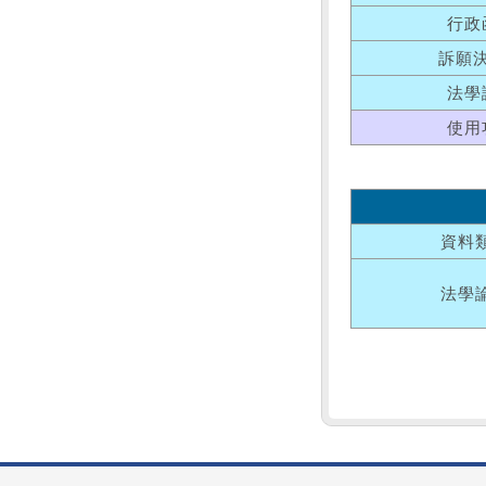
行政
訴願
法學
使用
資料
法學