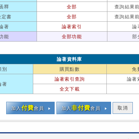
函釋
全部
查詢結果
決定書
全部
查詢結果
論著
論著索引
論
功能
全部功能
部
論著資料庫
類別
購買點數
免
論著索引查詢
論著
論著
全文下載
付費
非付費
取消
加入
會員
加入
會員