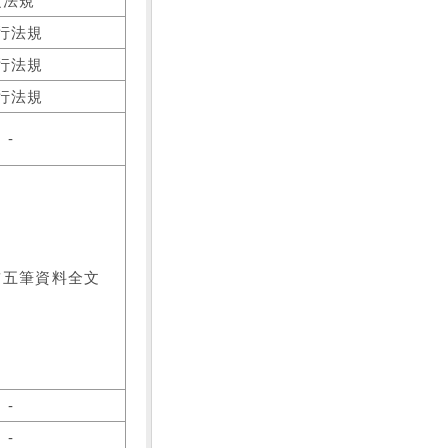
之法規
行法規
行法規
行法規
-
前五筆資料全文
-
-