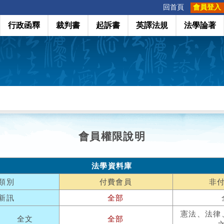
:::
回首頁
會員登入
行政函釋
裁判書
起訴書
英譯法規
法學論著
會員權限說明
法學資料庫
類別
付費會員
非
新訊
全部
憲法、法律
全文
全部