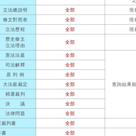
立法總說明
全部
現
條文對照表
全部
現
立法歷程
全部
現
歷史條文
全部
立法理由
憲法法庭
全部
司法解釋
全部
原 判 例
全部
大法庭裁定
全部
查詢結果
精選裁判
全部
決 議
全部
法律問題
全部
院裁判書
全部
訴書
全部