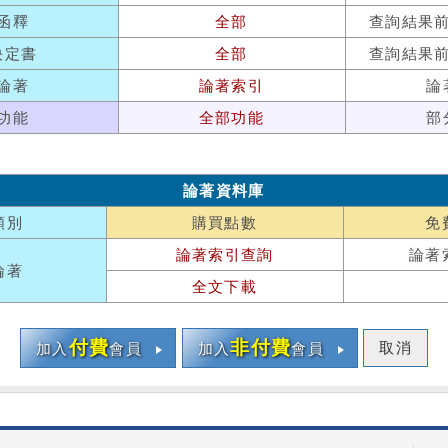
函釋
全部
查詢結果
決定書
全部
查詢結果
論著
論著索引
論
功能
全部功能
部
論著資料庫
類別
購買點數
免
論著索引查詢
論著
論著
全文下載
付費
非付費
取消
加入
會員
加入
會員