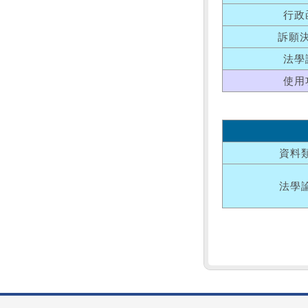
行政
訴願
法學
使用
資料
法學