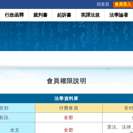
:::
回首頁
會員登入
行政函釋
裁判書
起訴書
英譯法規
法學論著
會員權限說明
法學資料庫
類別
付費會員
非
新訊
全部
憲法、法律
全文
全部