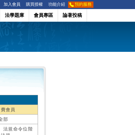
加入會員
購買授權
功能介紹
預約服務
法學題庫
會員專區
論著投稿
付費會員
全部
、法規命令位階