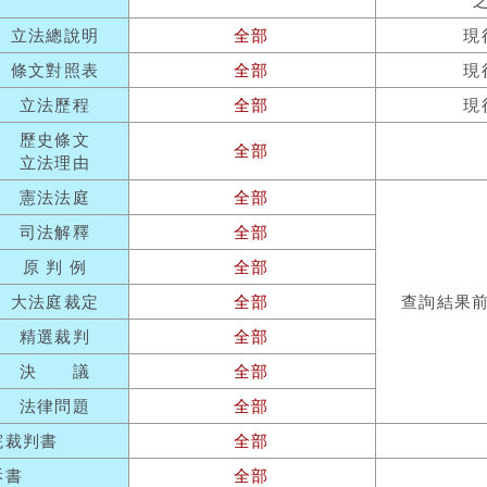
立法總說明
全部
現
條文對照表
全部
現
立法歷程
全部
現
歷史條文
全部
立法理由
憲法法庭
全部
司法解釋
全部
原 判 例
全部
大法庭裁定
全部
查詢結果
精選裁判
全部
決 議
全部
法律問題
全部
院裁判書
全部
訴書
全部