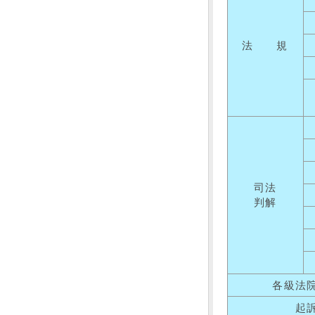
法 規
司法
判解
各級法
起