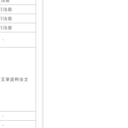
之法規
行法規
行法規
行法規
-
前五筆資料全文
-
-