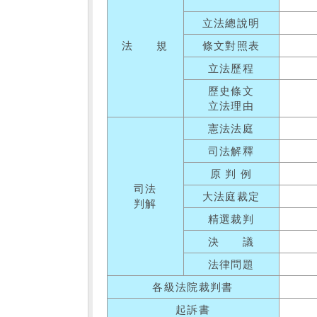
立法總說明
法 規
條文對照表
立法歷程
歷史條文
立法理由
憲法法庭
司法解釋
原 判 例
司法
大法庭裁定
判解
精選裁判
決 議
法律問題
各級法院裁判書
起訴書