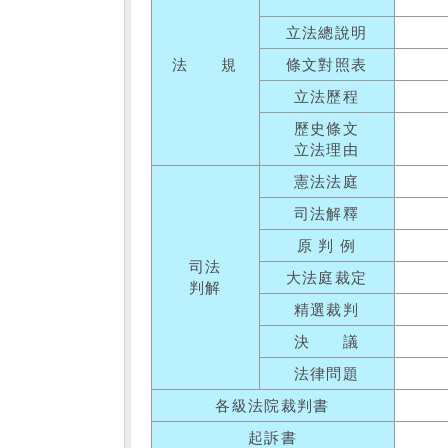
立法總說明
法 規
條文對照表
立法歷程
歷史條文
立法理由
憲法法庭
司法解釋
原 判 例
司法
大法庭裁定
判解
精選裁判
決 議
法律問題
各級法院裁判書
起訴書