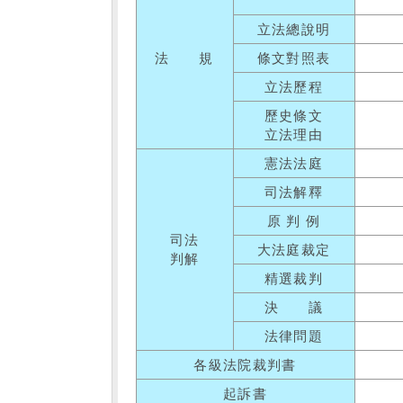
立法總說明
法 規
條文對照表
立法歷程
歷史條文
立法理由
憲法法庭
司法解釋
原 判 例
司法
大法庭裁定
判解
精選裁判
決 議
法律問題
各級法院裁判書
起訴書