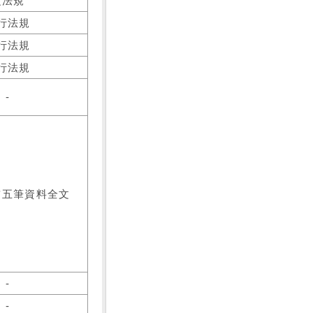
之法規
行法規
行法規
行法規
-
前五筆資料全文
-
-