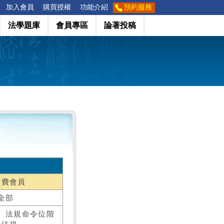
加入會員
購買授權
功能介紹
預約服務
法學題庫
會員專區
論著投稿
付費會員
全部
、法規命令位階