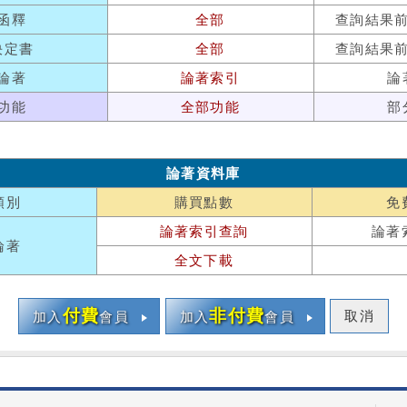
函釋
全部
查詢結果
決定書
全部
查詢結果
論著
論著索引
論
功能
全部功能
部
論著資料庫
類別
購買點數
免
論著索引查詢
論著
論著
全文下載
付費
非付費
取消
加入
會員
加入
會員