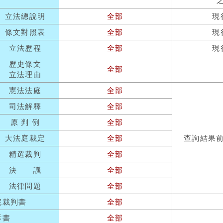
立法總說明
全部
現
條文對照表
全部
現
立法歷程
全部
現
歷史條文
全部
立法理由
憲法法庭
全部
司法解釋
全部
原 判 例
全部
大法庭裁定
全部
查詢結果
精選裁判
全部
決 議
全部
法律問題
全部
院裁判書
全部
訴書
全部