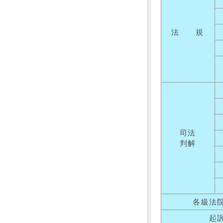
法 規
司法
判解
各級法
起