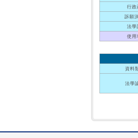
行政
訴願
法學
使用
資料
法學