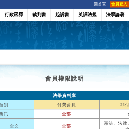
:::
回首頁
會員登入
行政函釋
裁判書
起訴書
英譯法規
法學論著
會員權限說明
法學資料庫
類別
付費會員
非
新訊
全部
憲法、法律
全文
全部