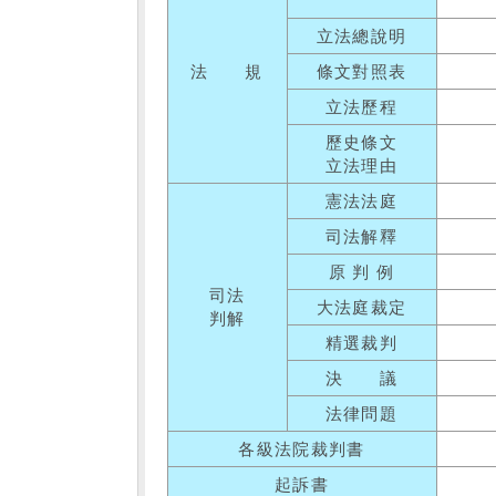
立法總說明
法 規
條文對照表
立法歷程
歷史條文
立法理由
憲法法庭
司法解釋
原 判 例
司法
大法庭裁定
判解
精選裁判
決 議
法律問題
各級法院裁判書
起訴書