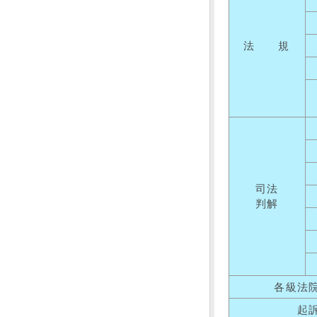
法 規
司法
判解
各級法
起