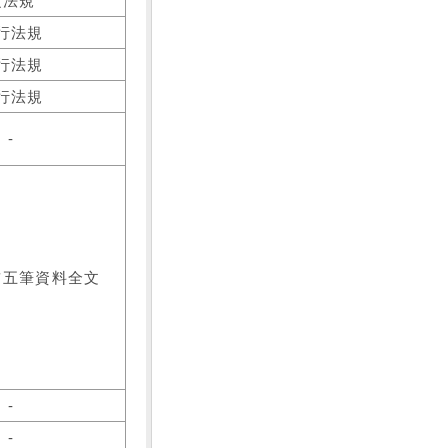
之法規
行法規
行法規
行法規
-
前五筆資料全文
-
-