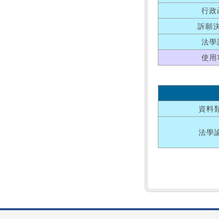
行政
訴願
法學
使用
資料
法學