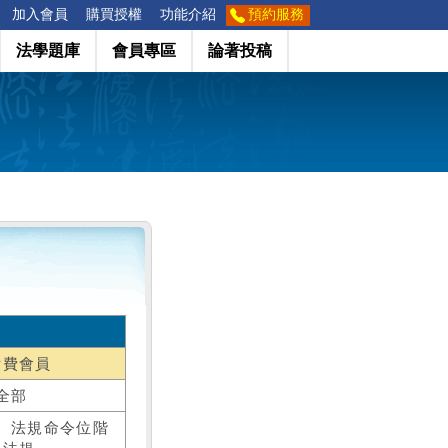
加入會員
購買授權
功能介紹
預約服務
法學題庫
會員專區
論著投稿
付費會員
全部
、法規命令位階