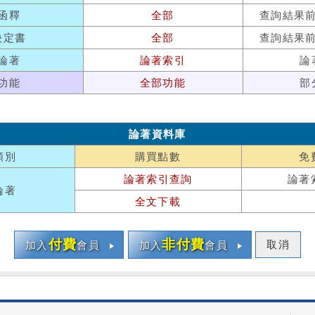
函釋
全部
查詢結果
決定書
全部
查詢結果
論著
論著索引
論
功能
全部功能
部
論著資料庫
類別
購買點數
免
論著索引查詢
論著
論著
全文下載
付費
非付費
取消
加入
會員
加入
會員