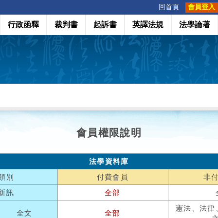
:::
回首頁
會員登入
行政函釋
裁判書
起訴書
英譯法規
法學論著
會員權限說明
法學資料庫
類別
付費會員
非
新訊
全部
憲法、法律
全文
全部