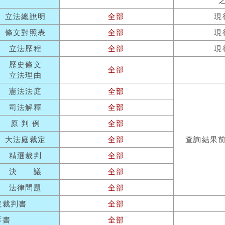
立法總說明
全部
現
條文對照表
全部
現
立法歷程
全部
現
歷史條文
全部
立法理由
憲法法庭
全部
司法解釋
全部
原 判 例
全部
大法庭裁定
全部
查詢結果
精選裁判
全部
決 議
全部
法律問題
全部
院裁判書
全部
訴書
全部