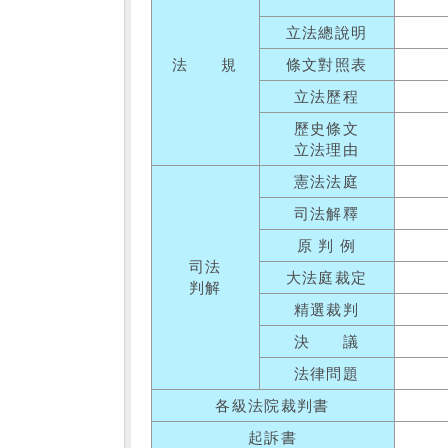
立法總說明
法 規
條文對照表
立法歷程
歷史條文
立法理由
憲法法庭
司法解釋
原 判 例
司法
大法庭裁定
判解
精選裁判
決 議
法律問題
各級法院裁判書
起訴書