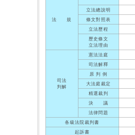
立法總說明
法 規
條文對照表
立法歷程
歷史條文
立法理由
憲法法庭
司法解釋
原 判 例
司法
大法庭裁定
判解
精選裁判
決 議
法律問題
各級法院裁判書
起訴書