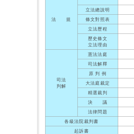
立法總說明
法 規
條文對照表
立法歷程
歷史條文
立法理由
憲法法庭
司法解釋
原 判 例
司法
大法庭裁定
判解
精選裁判
決 議
法律問題
各級法院裁判書
起訴書