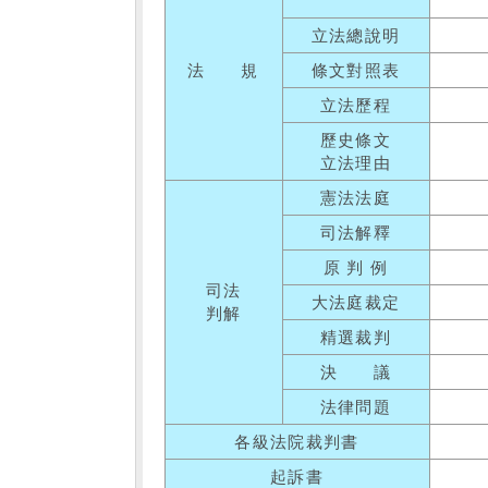
立法總說明
法 規
條文對照表
立法歷程
歷史條文
立法理由
憲法法庭
司法解釋
原 判 例
司法
大法庭裁定
判解
精選裁判
決 議
法律問題
各級法院裁判書
起訴書