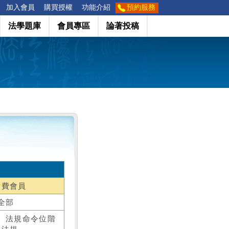
加入會員
購買授權
功能介紹
預約服務
法學題庫
會員專區
論著投稿
付費會員
全部
、法規命令位階