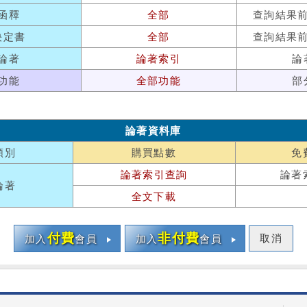
函釋
全部
查詢結果
決定書
全部
查詢結果
論著
論著索引
論
功能
全部功能
部
論著資料庫
類別
購買點數
免
論著索引查詢
論著
論著
全文下載
付費
非付費
取消
加入
會員
加入
會員