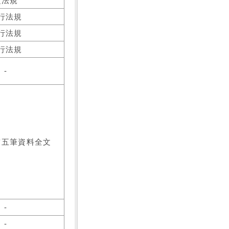
之法規
行法規
行法規
行法規
-
前五筆資料全文
-
-