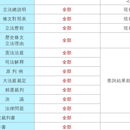
立法總說明
全部
現
條文對照表
全部
現
立法歷程
全部
現
歷史條文
全部
立法理由
憲法法庭
全部
司法解釋
全部
原 判 例
全部
大法庭裁定
全部
查詢結果
精選裁判
全部
決 議
全部
法律問題
全部
院裁判書
全部
訴書
全部