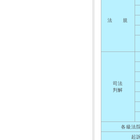
法 規
司法
判解
各級法
起