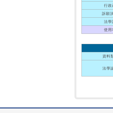
行政
訴願
法學
使用
資料
法學