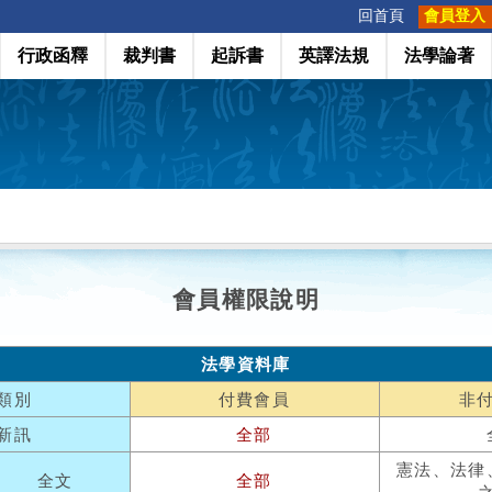
:::
回首頁
會員登入
行政函釋
裁判書
起訴書
英譯法規
法學論著
會員權限說明
法學資料庫
類別
付費會員
非
新訊
全部
憲法、法律
全文
全部