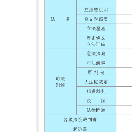
立法總說明
法 規
條文對照表
立法歷程
歷史條文
立法理由
憲法法庭
司法解釋
原 判 例
司法
大法庭裁定
判解
精選裁判
決 議
法律問題
各級法院裁判書
起訴書