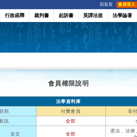
:::
回首頁
會員登入
行政函釋
裁判書
起訴書
英譯法規
法學論著
會員權限說明
法學資料庫
類別
付費會員
非
新訊
全部
憲法、法律
全文
全部