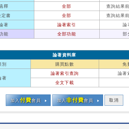
函釋
全部
查詢結果
決定書
全部
查詢結果
論著
論著索引
論
功能
全部功能
部
論著資料庫
類別
購買點數
免
論著索引查詢
論著
論著
全文下載
付費
非付費
取消
加入
會員
加入
會員