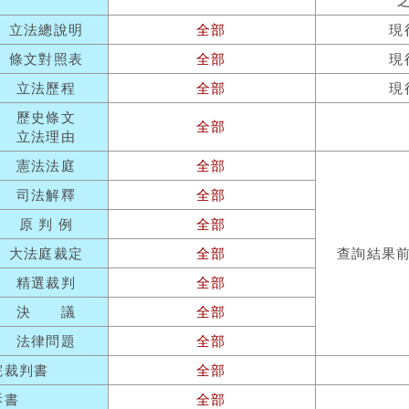
立法總說明
全部
現
條文對照表
全部
現
立法歷程
全部
現
歷史條文
全部
立法理由
憲法法庭
全部
司法解釋
全部
原 判 例
全部
大法庭裁定
全部
查詢結果
精選裁判
全部
決 議
全部
法律問題
全部
院裁判書
全部
訴書
全部