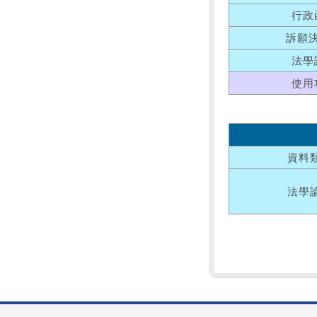
行政
訴願
法學
使用
資料
法學