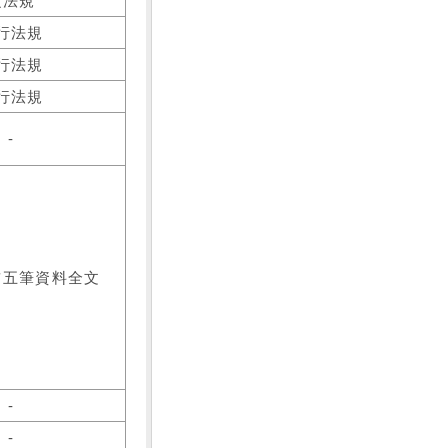
之法規
行法規
行法規
行法規
-
前五筆資料全文
-
-