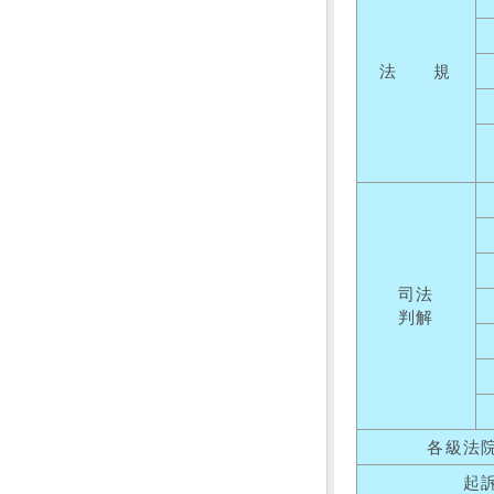
法 規
司法
判解
各級法
起