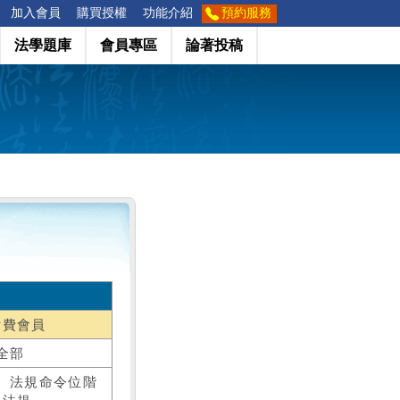
加入會員
購買授權
功能介紹
預約服務
法學題庫
會員專區
論著投稿
付費會員
全部
、法規命令位階