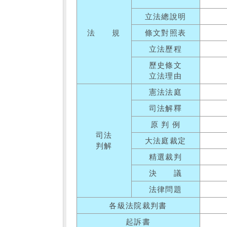
立法總說明
法 規
條文對照表
立法歷程
歷史條文
立法理由
憲法法庭
司法解釋
原 判 例
司法
大法庭裁定
判解
精選裁判
決 議
法律問題
各級法院裁判書
起訴書