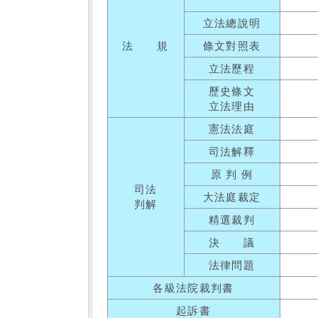
立法總說明
法 規
條文對照表
立法歷程
歷史條文
立法理由
憲法法庭
司法解釋
原 判 例
司法
大法庭裁定
判解
精選裁判
決 議
法律問題
各級法院裁判書
起訴書