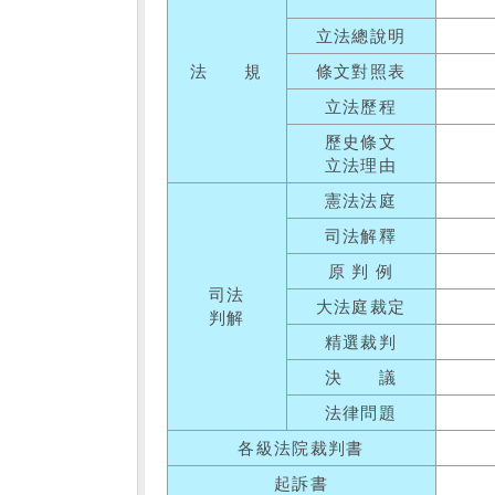
立法總說明
法 規
條文對照表
立法歷程
歷史條文
立法理由
憲法法庭
司法解釋
原 判 例
司法
大法庭裁定
判解
精選裁判
決 議
法律問題
各級法院裁判書
起訴書