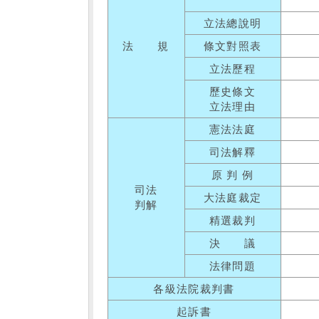
立法總說明
法 規
條文對照表
立法歷程
歷史條文
立法理由
憲法法庭
司法解釋
原 判 例
司法
大法庭裁定
判解
精選裁判
決 議
法律問題
各級法院裁判書
起訴書