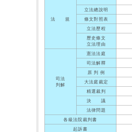
立法總說明
法 規
條文對照表
立法歷程
歷史條文
立法理由
憲法法庭
司法解釋
原 判 例
司法
大法庭裁定
判解
精選裁判
決 議
法律問題
各級法院裁判書
起訴書