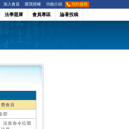
加入會員
購買授權
功能介紹
預約服務
法學題庫
會員專區
論著投稿
付費會員
全部
、法規命令位階