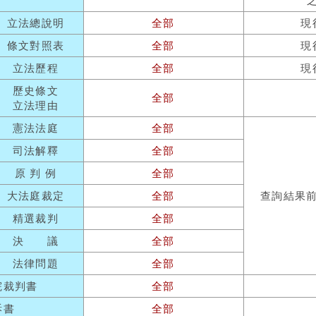
立法總說明
全部
現
條文對照表
全部
現
立法歷程
全部
現
歷史條文
全部
立法理由
憲法法庭
全部
司法解釋
全部
原 判 例
全部
大法庭裁定
全部
查詢結果
精選裁判
全部
決 議
全部
法律問題
全部
院裁判書
全部
訴書
全部