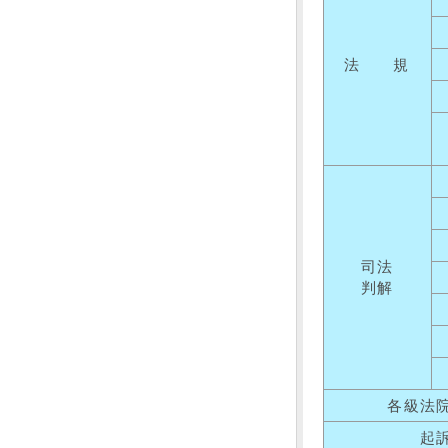
法 規
司法
判解
各級法
起