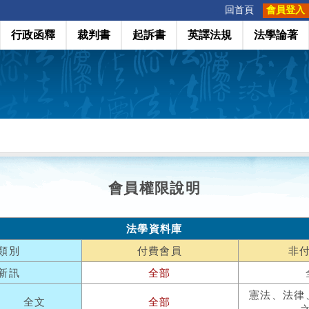
:::
回首頁
會員登入
行政函釋
裁判書
起訴書
英譯法規
法學論著
會員權限說明
法學資料庫
類別
付費會員
非
新訊
全部
憲法、法律
全文
全部