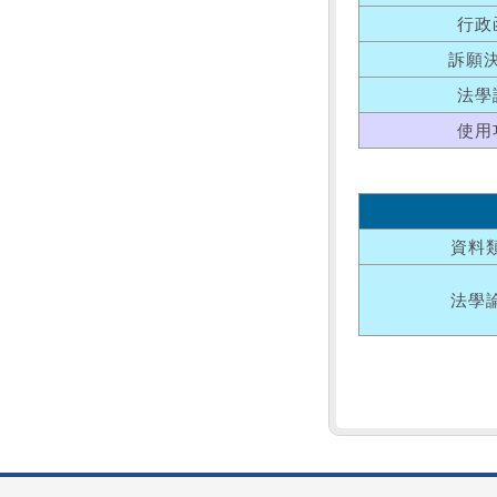
行政
訴願
法學
使用
資料
法學