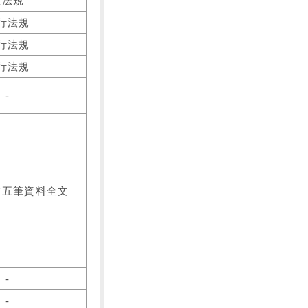
之法規
行法規
行法規
行法規
-
前五筆資料全文
-
-