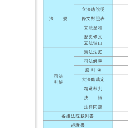
立法總說明
法 規
條文對照表
立法歷程
歷史條文
立法理由
憲法法庭
司法解釋
原 判 例
司法
大法庭裁定
判解
精選裁判
決 議
法律問題
各級法院裁判書
起訴書