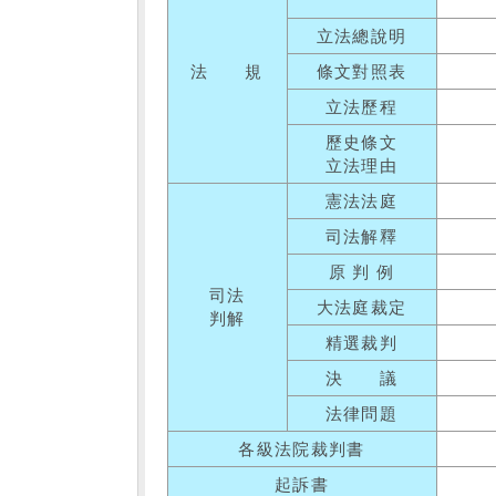
立法總說明
法 規
條文對照表
立法歷程
歷史條文
立法理由
憲法法庭
司法解釋
原 判 例
司法
大法庭裁定
判解
精選裁判
決 議
法律問題
各級法院裁判書
起訴書