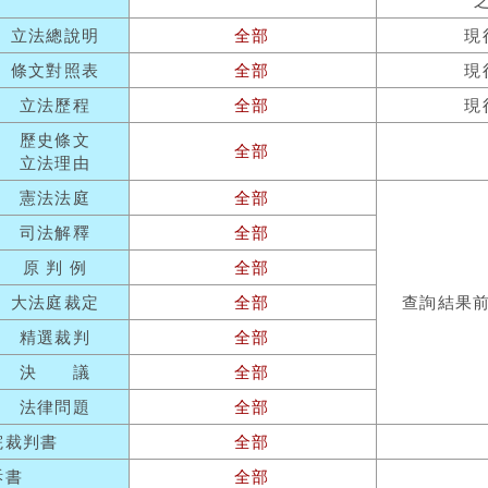
立法總說明
全部
現
條文對照表
全部
現
立法歷程
全部
現
歷史條文
全部
立法理由
憲法法庭
全部
司法解釋
全部
原 判 例
全部
大法庭裁定
全部
查詢結果
精選裁判
全部
決 議
全部
法律問題
全部
院裁判書
全部
訴書
全部