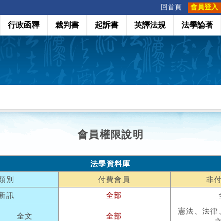
:::
回首頁
會員登入
行政函釋
裁判書
起訴書
英譯法規
法學論著
會員權限說明
法學資料庫
類別
付費會員
非
新訊
全部
憲法、法律
全文
全部