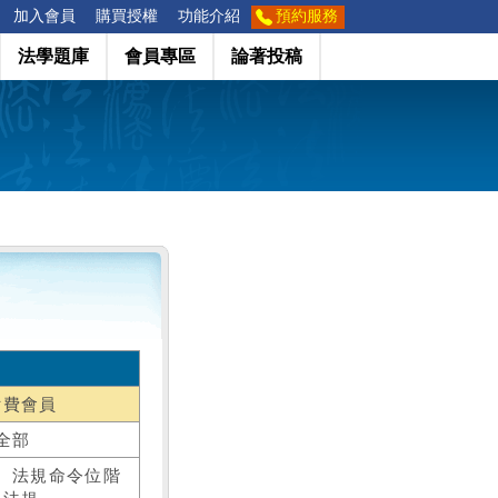
加入會員
購買授權
功能介紹
預約服務
法學題庫
會員專區
論著投稿
付費會員
全部
、法規命令位階