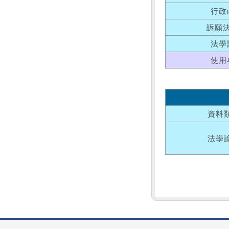
行政
訴願
法學
使用
資料
法學