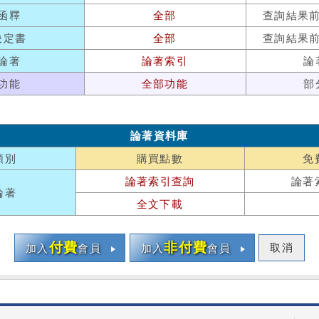
函釋
全部
查詢結果
決定書
全部
查詢結果
論著
論著索引
論
功能
全部功能
部
論著資料庫
類別
購買點數
免
論著索引查詢
論著
論著
全文下載
付費
非付費
取消
加入
會員
加入
會員