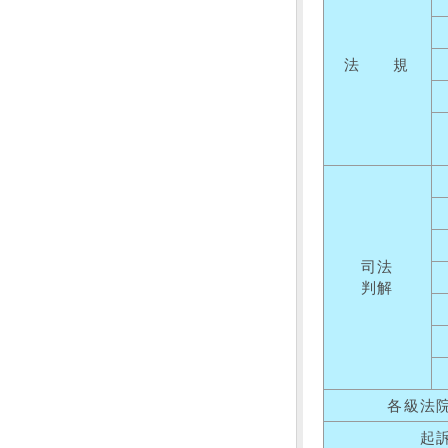
法 規
司法
判解
各級法
起