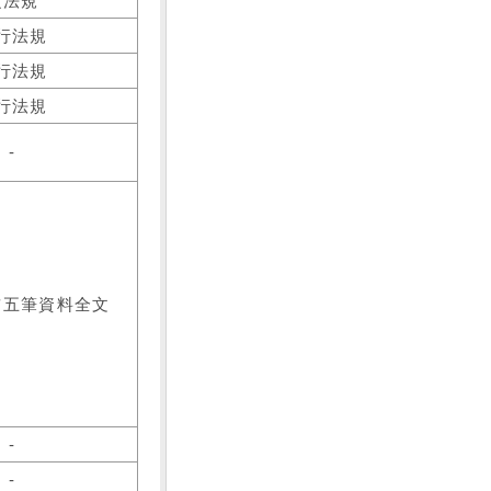
之法規
行法規
行法規
行法規
-
前五筆資料全文
-
-