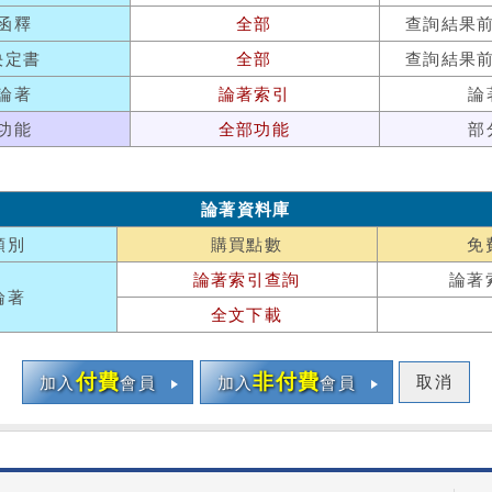
函釋
全部
查詢結果
決定書
全部
查詢結果
論著
論著索引
論
功能
全部功能
部
論著資料庫
類別
購買點數
免
論著索引查詢
論著
論著
全文下載
付費
非付費
取消
加入
會員
加入
會員