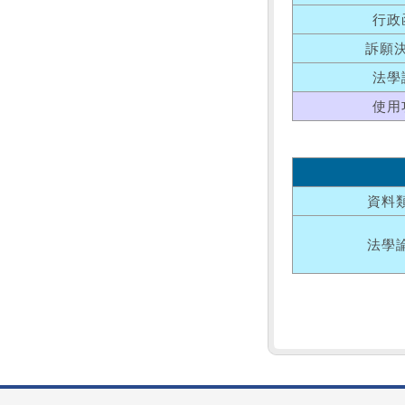
行政
訴願
法學
使用
資料
法學