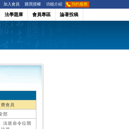
加入會員
購買授權
功能介紹
預約服務
法學題庫
會員專區
論著投稿
付費會員
全部
、法規命令位階