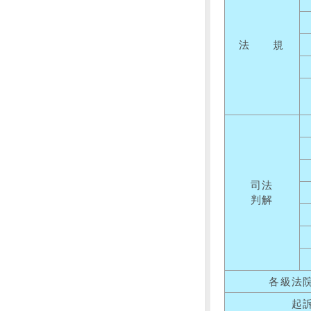
法 規
司法
判解
各級法
起