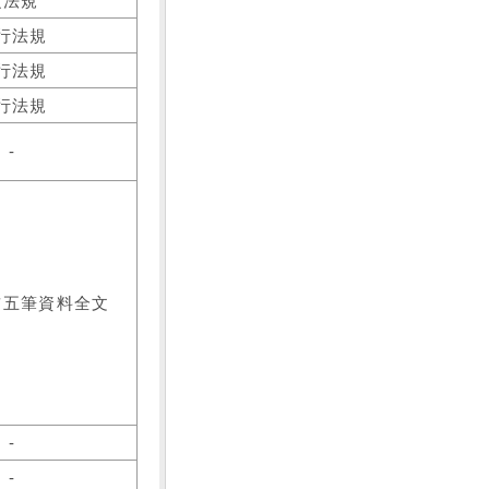
之法規
行法規
行法規
行法規
-
前五筆資料全文
-
-