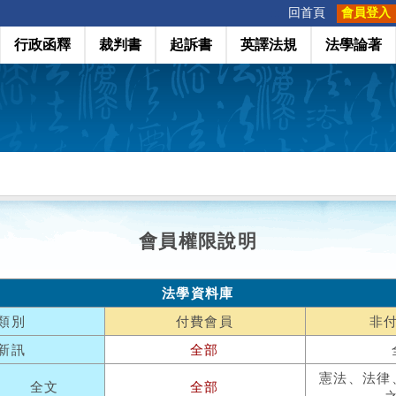
:::
回首頁
會員登入
行政函釋
裁判書
起訴書
英譯法規
法學論著
會員權限說明
法學資料庫
類別
付費會員
非
新訊
全部
憲法、法律
全文
全部