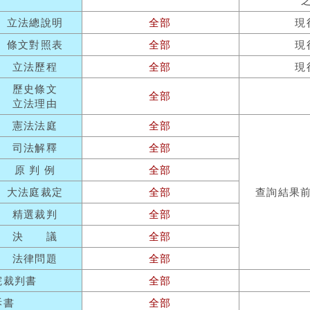
立法總說明
全部
現
條文對照表
全部
現
立法歷程
全部
現
歷史條文
全部
立法理由
憲法法庭
全部
司法解釋
全部
原 判 例
全部
大法庭裁定
全部
查詢結果
精選裁判
全部
決 議
全部
法律問題
全部
院裁判書
全部
訴書
全部