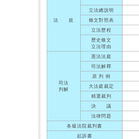
立法總說明
法 規
條文對照表
立法歷程
歷史條文
立法理由
憲法法庭
司法解釋
原 判 例
司法
大法庭裁定
判解
精選裁判
決 議
法律問題
各級法院裁判書
起訴書