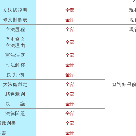
立法總說明
全部
現
條文對照表
全部
現
立法歷程
全部
現
歷史條文
全部
立法理由
憲法法庭
全部
司法解釋
全部
原 判 例
全部
大法庭裁定
全部
查詢結果
精選裁判
全部
決 議
全部
法律問題
全部
院裁判書
全部
訴書
全部