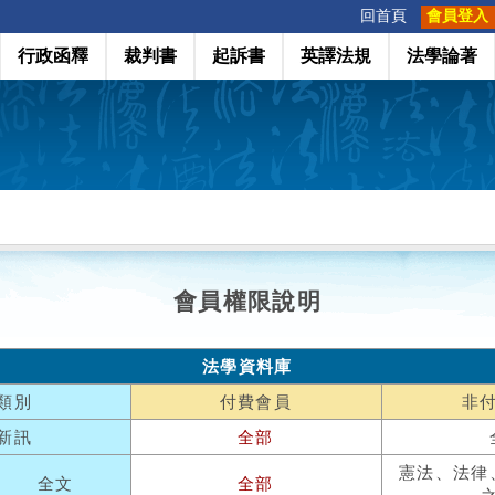
:::
回首頁
會員登入
行政函釋
裁判書
起訴書
英譯法規
法學論著
會員權限說明
法學資料庫
類別
付費會員
非
新訊
全部
憲法、法律
全文
全部