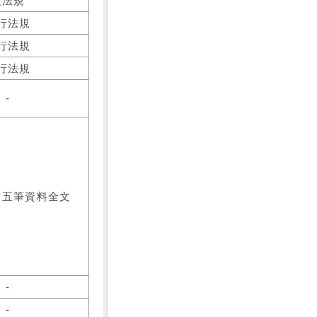
之法規
行法規
行法規
行法規
-
前五筆資料全文
-
-