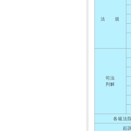
法 規
司法
判解
各級法
起