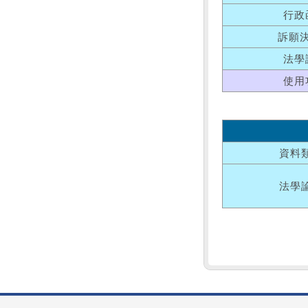
行政
訴願
法學
使用
資料
法學