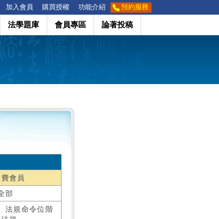
加入會員
購買授權
功能介紹
預約服務
法學題庫
會員專區
論著投稿
付費會員
全部
、法規命令位階