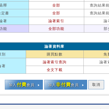
函釋
全部
查詢結果
決定書
全部
查詢結果
論著
論著索引
論
功能
全部功能
部
論著資料庫
類別
購買點數
免
論著索引查詢
論著
論著
全文下載
付費
非付費
取消
加入
會員
加入
會員